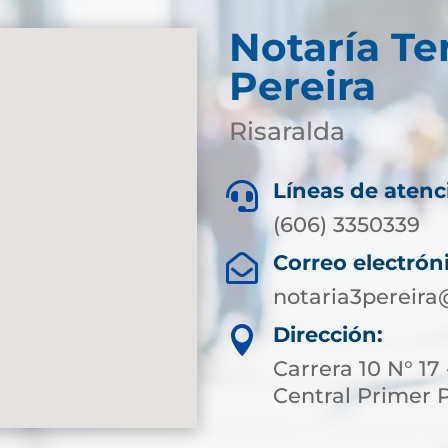
Notaría Te
Pereira
Risaralda
Líneas de atenc

(606) 3350339
Correo electrón

notaria3pereir
Dirección:

Carrera 10 N° 17 
Central Primer 