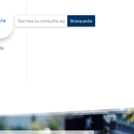
s
cia
da