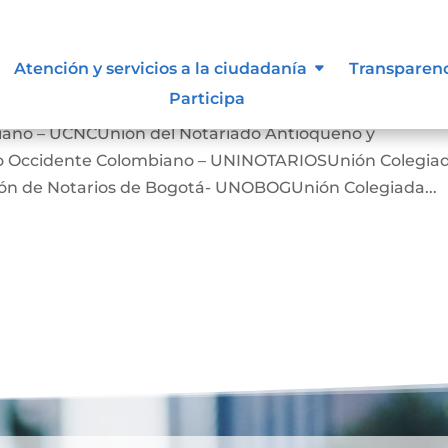
iones, asociaciones y otros grupo
Atención y servicios a la ciudadanía
Transparen
Participa
iano – UCNCUnión del Notariado Antioqueño y
ro Occidente Colombiano – UNINOTARIOSUnión Colegia
n de Notarios de Bogotá- UNOBOGUnión Colegiada...