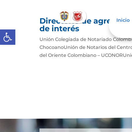
Directorio de agremiac
Inicio
de interés
Abrir barra de herramientas
Unión Colegiada de Notariado Colomb
ChocoanoUnión de Notarios del Cent
del Oriente Colombiano – UCONORUnió