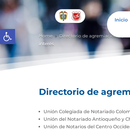
Inicio
Abrir barra de herramientas
Home
Directorio de agremiaciones, as
9
interés
Directorio de agrem
Unión Colegiada de Notariado Colo
Unión del Notariado Antioqueño y 
Unión de Notarios del Centro Occi