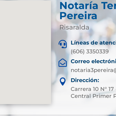
Notaría Te
Pereira
Risaralda
Líneas de atenc

(606) 3350339
Correo electrón

notaria3pereir
Dirección:

Carrera 10 N° 17 
Central Primer 