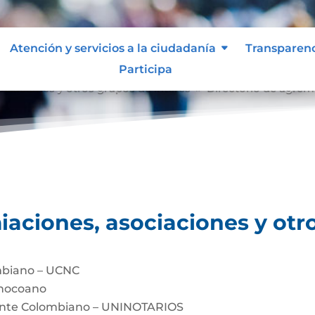
Atención y servicios a la ciudadanía
Transparen
Participa
ociaciones y otros grupos de interés
Directorio de agrem
9
iaciones, asociaciones y otr
mbiano – UCNC
Chocoano
dente Colombiano – UNINOTARIOS