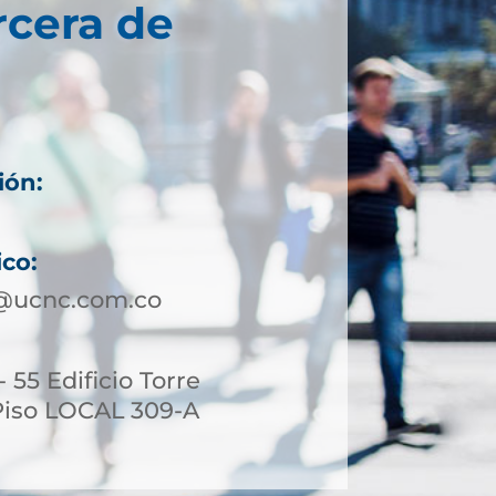
rcera de
ión:
ico:
a@ucnc.com.co
- 55 Edificio Torre
Piso LOCAL 309-A