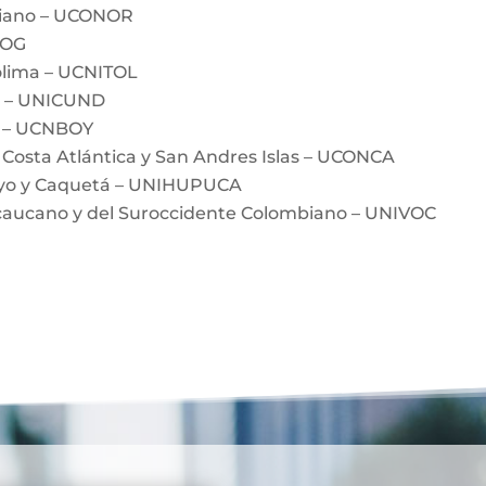
biano – UCONOR
BOG
olima – UCNITOL
a – UNICUND
á – UCNBOY
 Costa Atlántica y San Andres Islas – UCONCA
ayo y Caquetá – UNIHUPUCA
ecaucano y del Suroccidente Colombiano – UNIVOC