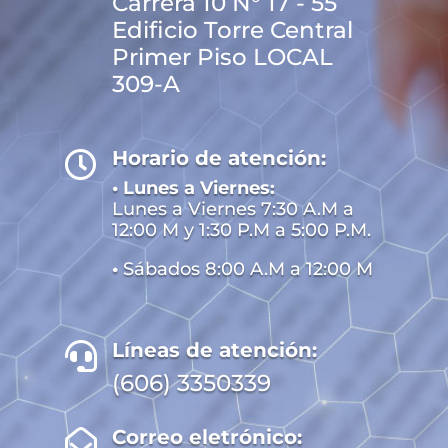
Carrera 10 N° 17 - 55
Edificio Torre Central
Primer Piso LOCAL
309-A
Horario de atención:

• Lunes a Viernes:
Lunes a Viernes 7:30 A.M a
12:00 M y 1:30 P.M a 5:00 P.M.
•
Sábados 8:00 A.M a 12:00 M
Líneas de atención:

(606) 3350339
Correo eletrónico:
