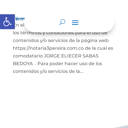
Abrir barra de herramientas
Términos y condiciones
En el presente documento se establecen
los términos y condiciones para el uso de
contenidos y/o servicios de la página web
https://notaria3pereira.com.co de la cual es
comodatario JORGE ELIECER SABAS
BEDOYA . Para poder hacer uso de los
contenidos y/o servicios de la...