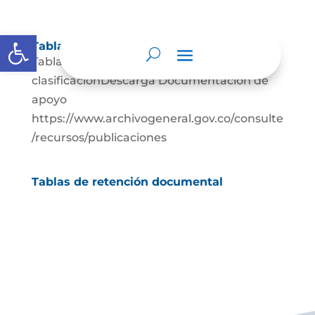
Abrir barra de herramientas
Tablas de retención documental
Tablas-de-retencionDescarga Cuadros-de-
clasificacionDescarga Documentación de
apoyo
https://www.archivogeneral.gov.co/consulte
/recursos/publicaciones
Tablas de retención documental