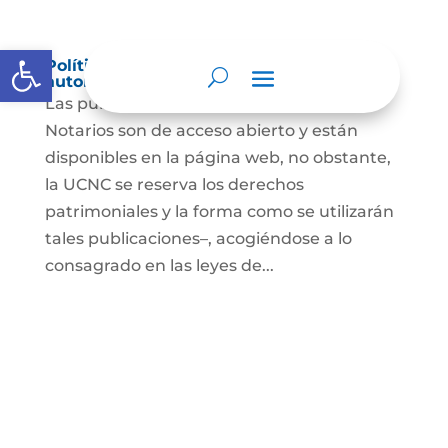
Abrir barra de herramientas
Política de derechos de autor y/o
autorización de uso sobre los contenidos
Las publicaciones de la UCNC y de los
Notarios son de acceso abierto y están
disponibles en la página web, no obstante,
la UCNC se reserva los derechos
patrimoniales y la forma como se utilizarán
tales publicaciones–, acogiéndose a lo
consagrado en las leyes de...