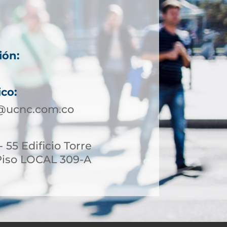
ión:
ico:
a@ucnc.com.co
- 55 Edificio Torre
Piso LOCAL 309-A