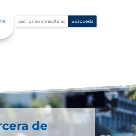
cia
rcera de