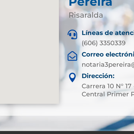
Pereira
Risaralda
Líneas de atenc

(606) 3350339
Correo electrón

notaria3pereir
Dirección:

Carrera 10 N° 17 
Central Primer 