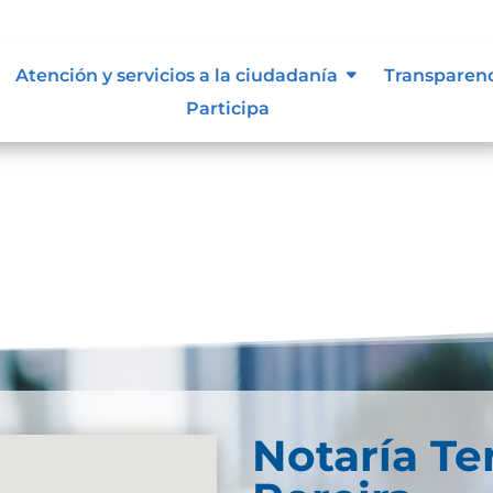
 supervisión, notificación y
Atención y servicios a la ciudadanía
Transparen
el sujeto obligado
Participa
Notaría Te