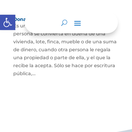
Abrir barra de herramientas
Donación
Es uno de los contratos cuyo fin es que una
persona se convierta en dueña de una
vivienda, lote, finca, mueble o de una suma
de dinero, cuando otra persona le regala
una propiedad o parte de ella, y el que la
recibe la acepta. Sólo se hace por escritura
pública,...