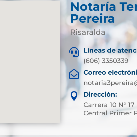
Notaría Te
Pereira
Risaralda
Líneas de atenc

(606) 3350339
Correo electrón

notaria3pereir
Dirección:

Carrera 10 N° 17 
Central Primer 