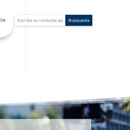
cia
én