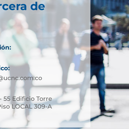
rcera de
ión:
ico:
a@ucnc.com.co
- 55 Edificio Torre
Piso LOCAL 309-A