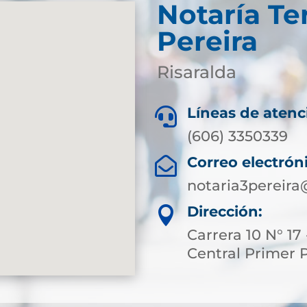
Notaría Te
Pereira
Risaralda
Líneas de atenc

(606) 3350339
Correo electrón

notaria3pereir
Dirección:

Carrera 10 N° 17 
Central Primer 