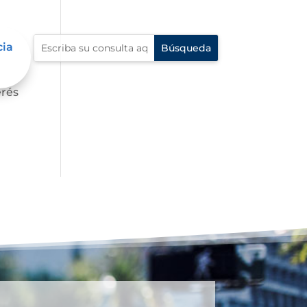
cia
s,
erés