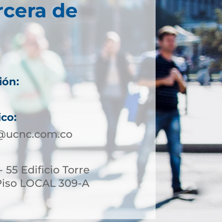
rcera de
ión:
ico:
a@ucnc.com.co
- 55 Edificio Torre
Piso LOCAL 309-A