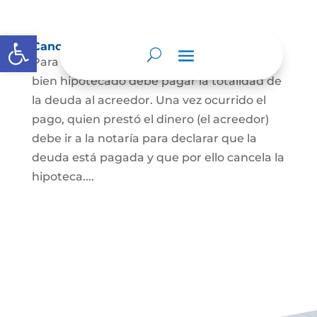
Abrir barra de herramientas
Cancelación de Hipoteca
Para cancelar una hipoteca, el dueño del
bien hipotecado debe pagar la totalidad de
la deuda al acreedor. Una vez ocurrido el
pago, quien prestó el dinero (el acreedor)
debe ir a la notaría para declarar que la
deuda está pagada y que por ello cancela la
hipoteca....