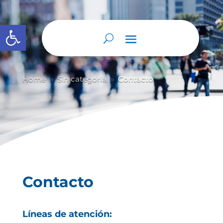
Abrir barra de herramientas
Home
Sin categoría
Contacto
9
9
Contacto
Líneas de atención: