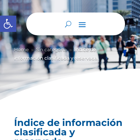
Abrir barra de herramientas
Home
Sin categoría
Índice de
9
9
información clasificada y reservada.
Índice de información
clasificada y