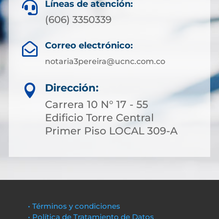
Líneas de atención:

(606) 3350339
Correo electrónico:

notaria3pereira@ucnc.com.co
Dirección:

Carrera 10 N° 17 - 55
Edificio Torre Central
Primer Piso LOCAL 309-A
• Términos y condiciones
• Política de Tratamiento de Datos