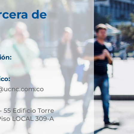
rcera de
ión:
ico:
a@ucnc.com.co
- 55 Edificio Torre
Piso LOCAL 309-A