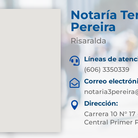
Notaría Te
Pereira
Risaralda
Líneas de atenc

(606) 3350339
Correo electrón

notaria3pereir
Dirección:

Carrera 10 N° 17 
Central Primer 