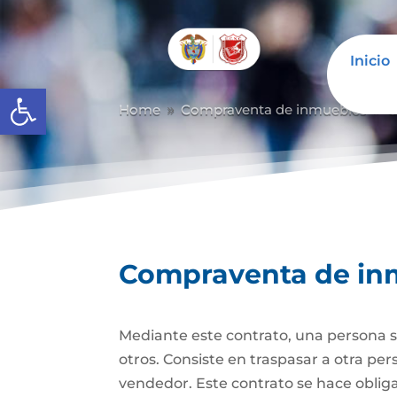
Inicio
Abrir barra de herramientas
Home
Compraventa de inmuebles
C
9
9
Compraventa de in
Mediante este contrato, una persona se
otros. Consiste en traspasar a otra p
vendedor. Este contrato se hace obli